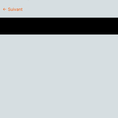
←
Suivant
À bientôt sur
thierry.dubreil@orange.fr
© Thierry Dubreil 2022