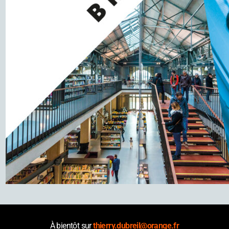
À bientôt sur
thierry.dubreil@orange.fr